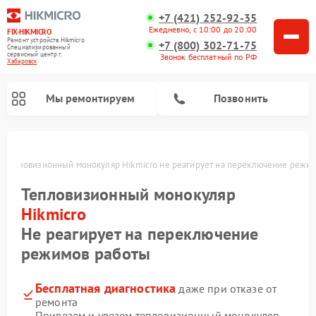
+7 (421) 252-92-35
Ежедневно, с 10:00 до 20:00
FIX-HIKMICRO
Ремонт устройств Hikmicro
+7 (800) 302-71-75
Специализированный
cервисный центр г.
Звонок бесплатный по РФ
Хабаровск
Мы ремонтируем
Позвонить
е
Тепловизионный монокуляр Hikmicro не реагирует на переключение режи
Ремонт тепловизионных прицелов Hikmicro
Тепловизионный монокуляр
Hikmicro
Не реагирует на переключение
режимов работы
Бесплатная диагностика
даже при отказе от
ремонта
Привезем и увезем тепловизионный монокуляр