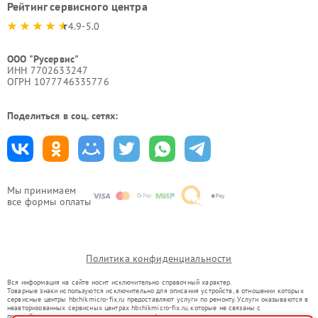
Рейтинг сервисного центра
4.9-5.0
ООО "Русервис"
ИНН 7702633247
ОГРН 1077746335776
Поделиться в соц. сетях:
Мы принимаем
все формы оплаты
Политика конфиденциальности
Вся информация на сайте носит исключительно справочный характер.
Товарные знаки используются исключительно для описания устройств, в отношении которых
сервисные центры hbr.hikmicro-fix.ru предоставляют услуги по ремонту. Услуги оказываются в
неавторизованных сервисных центрах hbr.hikmicro-fix.ru, которые не связаны с
правообладателями товарных знаков или их официальными представителями.