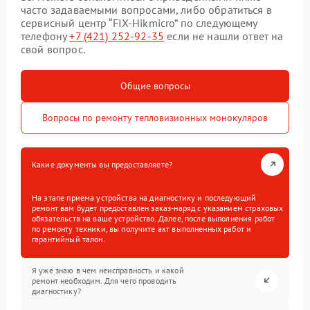
часто задаваемыми вопросами, либо обратиться в
сервисный центр “FIX-Hikmicro” по следующему
телефону
+7 (421) 252-92-35
если не нашли ответ на
свой вопрос.
Общие вопросы
Вопросы по ремонту тепловизионных монокуляров
Какие документы вы предоставляете?
На этапе приема устройства на диагностику и последующий
ремонт вам будет предоставлен заказ-наряд с указанием страховых
обязательств на ваше устройство. Далее, после выполнения работ
по ремонту техники, вы получите акт выполненных работ и
гарантийный талон.
Я уже знаю в чем неисправность и какой
ремонт необходим. Для чего проводить
диагностику?