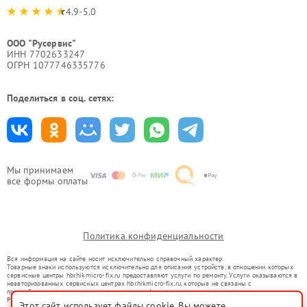
4.9-5.0
ООО "Русервис"
ИНН 7702633247
ОГРН 1077746335776
Поделиться в соц. сетях:
Мы принимаем
все формы оплаты
Политика конфиденциальности
Вся информация на сайте носит исключительно справочный характер.
Товарные знаки используются исключительно для описания устройств, в отношении которых
сервисные центры hbr.hikmicro-fix.ru предоставляют услуги по ремонту. Услуги оказываются в
неавторизованных сервисных центрах hbr.hikmicro-fix.ru, которые не связаны с
правообладателями товарных знаков или их официальными представителями.
Ремонт осуществляется для устройств, уже введенных в гражданский оборот в соответствии
Этот сайт использует файлы cookie. Вы можете