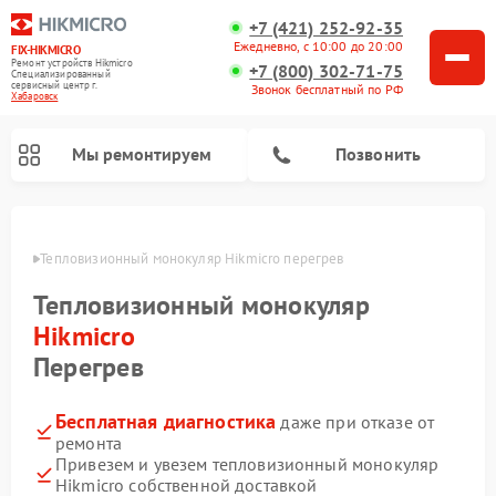
+7 (421) 252-92-35
Ежедневно, с 10:00 до 20:00
FIX-HIKMICRO
Ремонт устройств Hikmicro
+7 (800) 302-71-75
Специализированный
cервисный центр г.
Звонок бесплатный по РФ
Хабаровск
Мы ремонтируем
Позвонить
овске
Тепловизионный монокуляр Hikmicro перегрев
Ремонт тепловизионных прицелов Hikmicro
Тепловизионный монокуляр
Hikmicro
Перегрев
Бесплатная диагностика
даже при отказе от
ремонта
Привезем и увезем тепловизионный монокуляр
Hikmicro собственной доставкой