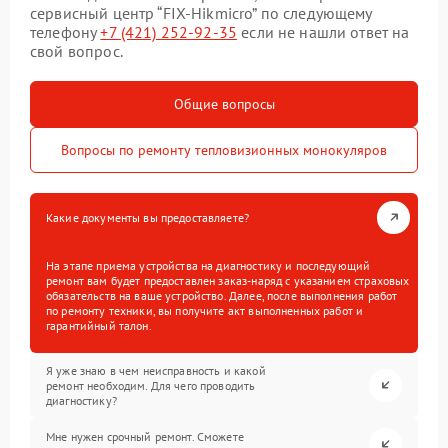
сервисный центр “FIX-Hikmicro” по следующему
телефону
+7 (421) 252-92-35
если не нашли ответ на
свой вопрос.
Общие вопросы
Вопросы по ремонту тепловизионных монокуляров
Какие документы вы предоставляете?
На этапе приема устройства на диагностику и последующий
ремонт вам будет предоставлен заказ-наряд с указанием страховых
обязательств на ваше устройство. Далее, после выполнения работ
по ремонту техники, вы получите акт выполненных работ и
гарантийный талон.
Я уже знаю в чем неисправность и какой
ремонт необходим. Для чего проводить
диагностику?
Мне нужен срочный ремонт. Сможете