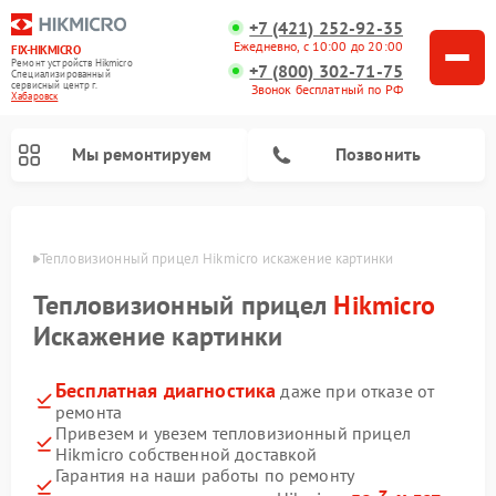
+7 (421) 252-92-35
Ежедневно, с 10:00 до 20:00
FIX-HIKMICRO
Ремонт устройств Hikmicro
+7 (800) 302-71-75
Специализированный
cервисный центр г.
Звонок бесплатный по РФ
Хабаровск
Мы ремонтируем
Позвонить
овске
Тепловизионный прицел Hikmicro искажение картинки
Ремонт тепловизионных монокуляров Hikmicro
Тепловизионный прицел
Hikmicro
Искажение картинки
Бесплатная диагностика
даже при отказе от
ремонта
Привезем и увезем тепловизионный прицел
Hikmicro собственной доставкой
Гарантия на наши работы по ремонту