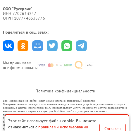
ООО "Русервис"
ИНН 7702633247
ОГРН 1077746335776
Поделиться в соц. сетях:
Мы принимаем
все формы оплаты
Политика конфиденциальности
Вся информация на сайте носит исключительно справочный характер.
Товарные знаки используются исключительно для описания устройств, в отношении которых
сервисные центры hbr.hikmicro-fix.ru предоставляют услуги по ремонту. Услуги оказываются в
неавторизованных сервисных центрах hbr.hikmicro-fix.ru, которые не связаны с
правообладателями товарных знаков или их официальными представителями.
Ремонт осуществляется для устройств, уже введенных в гражданский оборот в соответствии
Этот сайт использует файлы cookie. Вы можете
со статьей 1487 ГК РФ.
Использование товарных знаков не преследует цели индивидуализации услуг или введения
ознакомиться с
правилами использования
Согласен
потребителей в заблуждение, а служит для информирования о предоставляемых услугах по