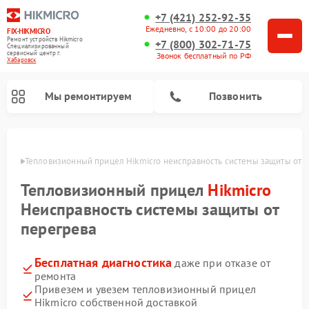
+7 (421) 252-92-35
Ежедневно, с 10:00 до 20:00
FIX-HIKMICRO
Ремонт устройств Hikmicro
+7 (800) 302-71-75
Специализированный
cервисный центр г.
Звонок бесплатный по РФ
Хабаровск
Мы ремонтируем
Позвонить
овске
Тепловизионный прицел Hikmicro неисправность системы защиты от 
Ремонт тепловизионных монокуляров Hikmicro
Тепловизионный прицел
Hikmicro
Неисправность системы защиты от
перегрева
Бесплатная диагностика
даже при отказе от
ремонта
Привезем и увезем тепловизионный прицел
Hikmicro собственной доставкой